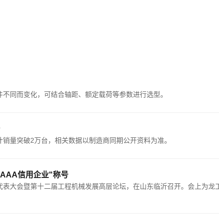
件不同而变化，可结合轴距、额定载荷等参数进行选型。
台
计销量突破2万台，相关数据以制造商同期公开资料为准。
AAA信用企业"称号
表大会暨第十二届工程机械发展高层论坛，在山东临沂召开。会上为龙工等