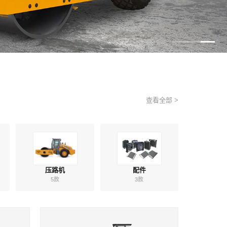
查看全部 >
压路机
配件
5款
3款