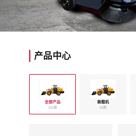
龙工
路面机械
产品中心
全液压单钢轮振动压路机、机械驱动压路机、小型装载机等
查看压路机
获取报价
全部产品
装载机
231款
41款