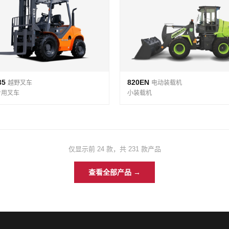
35
820EN
越野叉车
电动装载机
 专用叉车
小装载机
仅显示前 24 款，共 231 款产品
查看全部产品 →