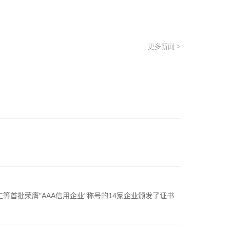
更多新闻 >
首批荣膺"AAA信用企业"称号的14家企业颁发了证书