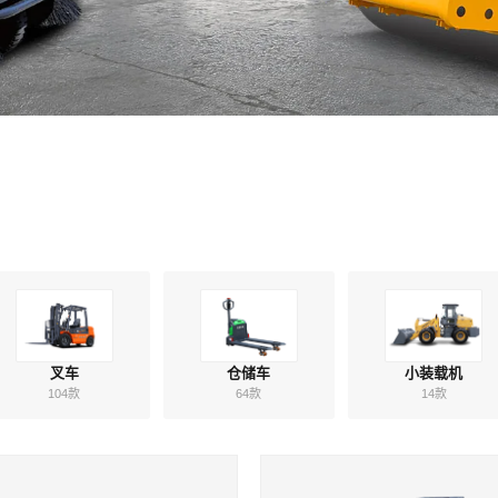
路面施工设备。
叉车
仓储车
小装载机
104款
64款
14款